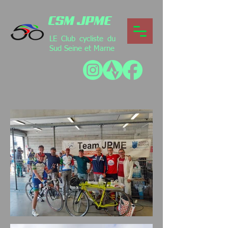
CSM JPME
LE Club cycliste du
Sud Seine et Marne