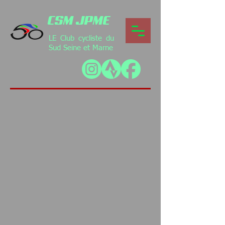
CSM JPME
LE Club cycliste du
Sud Seine et Marne