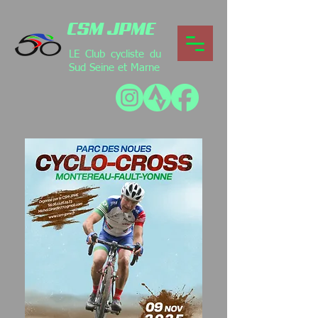
CSM JPME
LE Club cycliste du
Sud Seine et Marne